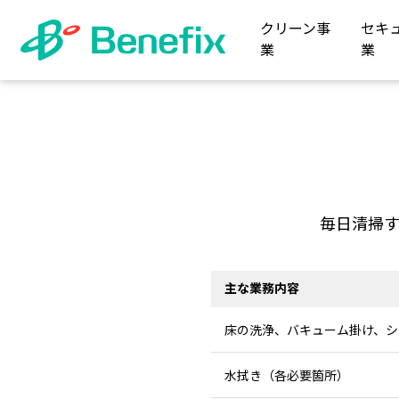
クリーン事
セキ
業
業
毎日清掃
主な業務内容
床の洗浄、バキューム掛け、シ
水拭き（各必要箇所）