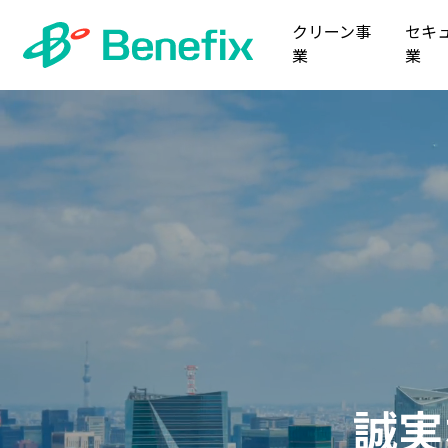
クリーン事
セキ
業
業
人