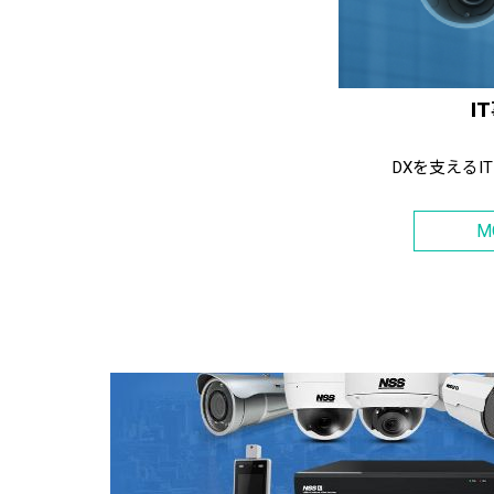
I
DXを支えるI
M