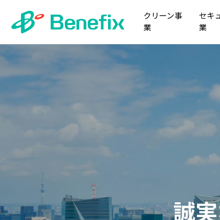
クリーン事
セキ
業
業
人