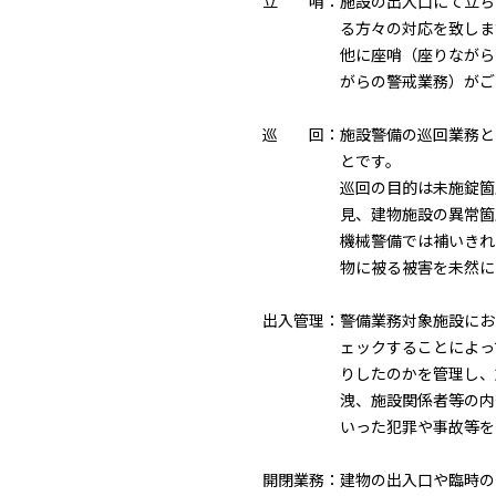
立 哨：
施設の出入口にて立ち
る方々の対応を致しま
他に座哨（座りながら
がらの警戒業務）がご
巡 回：
施設警備の巡回業務と
とです。
巡回の目的は未施錠箇
見、建物施設の異常箇
機械警備では補いきれ
物に被る被害を未然に
出入管理：
警備業務対象施設にお
ェックすることによっ
りしたのかを管理し、
洩、施設関係者等の内
いった犯罪や事故等を
開閉業務：
建物の出入口や臨時の